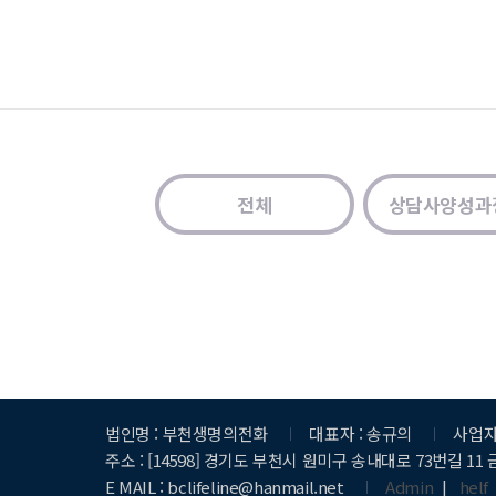
전체
상담사양성과정
법인명 : 부천생명의전화
대표자 : 송규의
사업자 
주소 : [14598] 경기도 부천시 원미구 송내대로 73번길 11
E MAIL : bclifeline@hanmail.net
Admin
|
helf