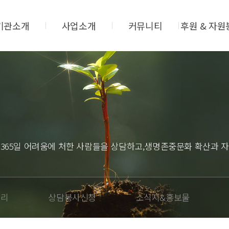
기관소개
사업소개
커뮤니티
후원 & 자원
 365일 어려움에 처한 사람들을 상담하고,생명존중문화 확산과 자
러리
상담봉사신청
소식지&홍보물