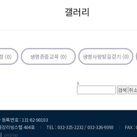
갤러리
 (0)
생명존중교육 (0)
생명사랑밤길걷기 (0)
1
등록번호 : 131-82-90103
 금강리빙스텔 404호
TEL : 032-325-2232 / 032-326-9393
FAX :
|
popup